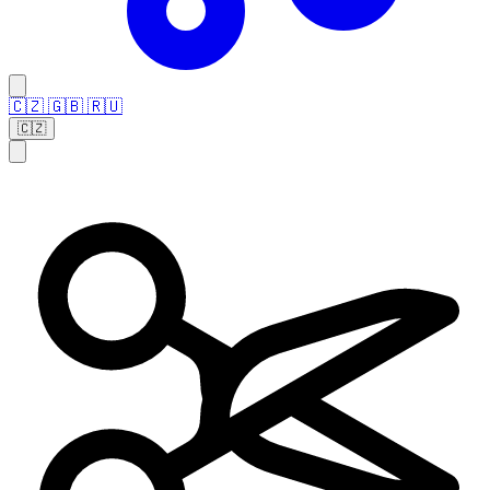
🇨🇿
🇬🇧
🇷🇺
🇨🇿