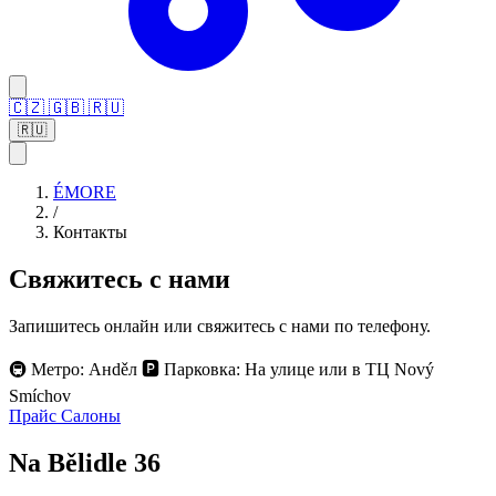
🇨🇿
🇬🇧
🇷🇺
🇷🇺
ÉMORE
/
Контакты
Свяжитесь с нами
Запишитесь онлайн или свяжитесь с нами по телефону.
🚇
Метро: Анděл
🅿️
Парковка: На улице или в ТЦ Nový
Smíchov
Прайс
Салоны
Na Bělidle 36